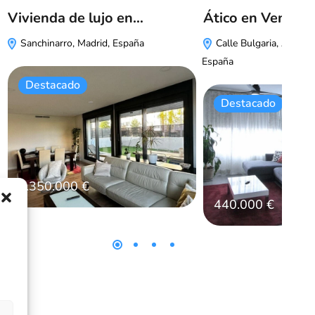
Vivienda de lujo en…
Ático en Venta 
Sanchinarro, Madrid, España
Calle Bulgaria, Alcalá 
España
Destacado
Destacado
1.350.000 €
440.000 €