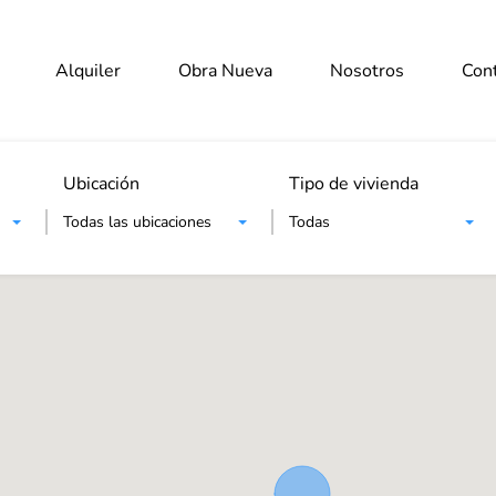
Alquiler
Alquiler
Obra Nueva
Obra Nueva
Nosotros
Nosotros
Con
Con
Ubicación
Tipo de vivienda
Todas las ubicaciones
Todas