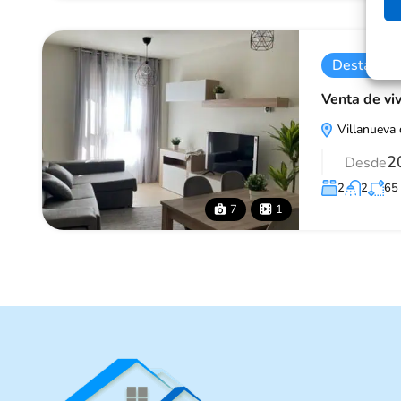
Destacad
Venta de vi
Villanueva 
2
Desde
2
2
65
7
1