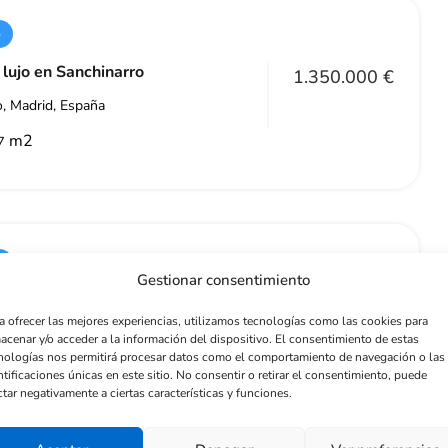
o
 lujo en Sanchinarro
1.350.000 €
, Madrid, España
m2
7
o
Gestionar consentimiento
nta en Alcalá de Henares, Calle Bulgaria
a ofrecer las mejores experiencias, utilizamos tecnologías como las cookies para
ria, Alcalá de Henares, España
acenar y/o acceder a la información del dispositivo. El consentimiento de estas
nologías nos permitirá procesar datos como el comportamiento de navegación o las
0 €
ntificaciones únicas en este sitio. No consentir o retirar el consentimiento, puede
ctar negativamente a ciertas características y funciones.
m2
0